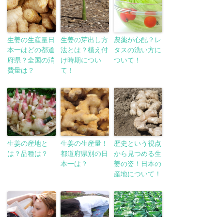
生姜の生産量日
生姜の芽出し方
農薬が心配？レ
本一はどの都道
法とは？植え付
タスの洗い方に
府県？全国の消
け時期につい
ついて！
費量は？
て！
生姜の産地と
生姜の生産量！
歴史という視点
は？品種は？
都道府県別の日
から見つめる生
本一は？
姜の姿！日本の
産地について！