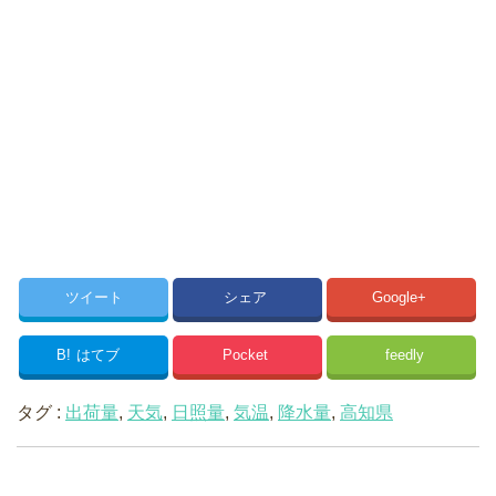
ツイート
シェア
Google+
B!
はてブ
Pocket
feedly
タグ :
出荷量
,
天気
,
日照量
,
気温
,
降水量
,
高知県