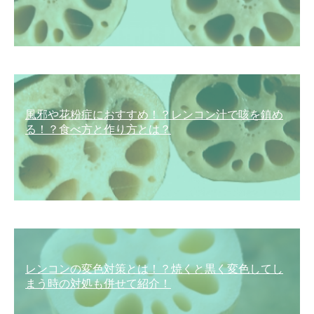
風邪や花粉症におすすめ！？レンコン汁で咳を鎮め
る！？食べ方と作り方とは？
レンコンの変色対策とは！？焼くと黒く変色してし
まう時の対処も併せて紹介！