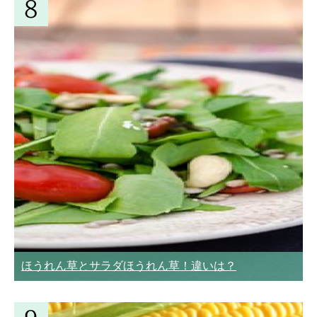
ほうれん草とサラダほうれん草！違いは？