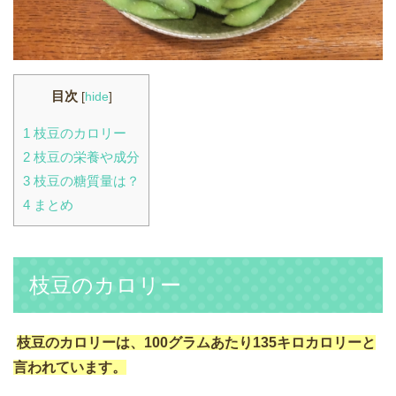
目次
[
hide
]
1
枝豆のカロリー
2
枝豆の栄養や成分
3
枝豆の糖質量は？
4
まとめ
枝豆のカロリー
枝豆のカロリーは、100グラムあたり135キロカロリーと
言われています。