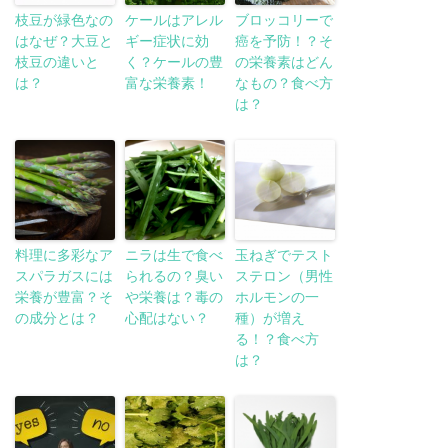
枝豆が緑色なの
ケールはアレル
ブロッコリーで
はなぜ？大豆と
ギー症状に効
癌を予防！？そ
枝豆の違いと
く？ケールの豊
の栄養素はどん
は？
富な栄養素！
なもの？食べ方
は？
料理に多彩なア
ニラは生で食べ
玉ねぎでテスト
スパラガスには
られるの？臭い
ステロン（男性
栄養が豊富？そ
や栄養は？毒の
ホルモンの一
の成分とは？
心配はない？
種）が増え
る！？食べ方
は？