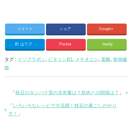
ツイート
シェア
Google+
B!
はてブ
Pocket
feedly
タグ :
イソフラボン
,
ビタミンB1
,
メチオニン
,
葉酸
,
食物繊
維
「
枝豆のタンパク質の含有量は？筋肉との関係は？
」
「
いろいろなレシピで大活躍！枝豆の裏ごしのやり
方！
」