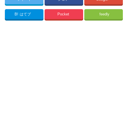
B!
はてブ
Pocket
feedly