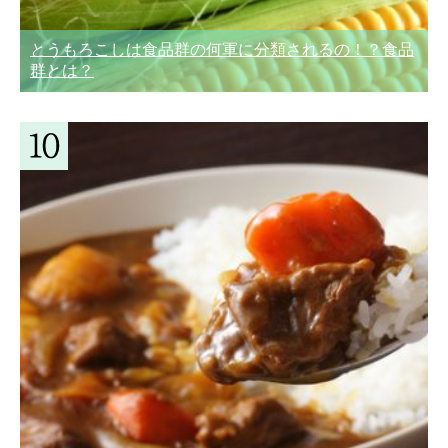
とうもろこしは食品群の何軍に分類されるの！？食品
群とは？