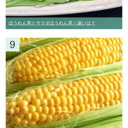
ほうれん草とサラダほうれん草！違いは？