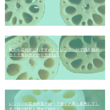
風邪や花粉症におすすめ！？レンコン汁で咳を鎮め
る！？食べ方と作り方とは？
レンコンの変色対策とは！？焼くと黒く変色してし
まう時の対処も併せて紹介！