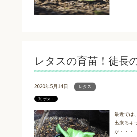
レタスの育苗！徒長
2020年5月14日
レタス
最近では
出来るキ
が・・・