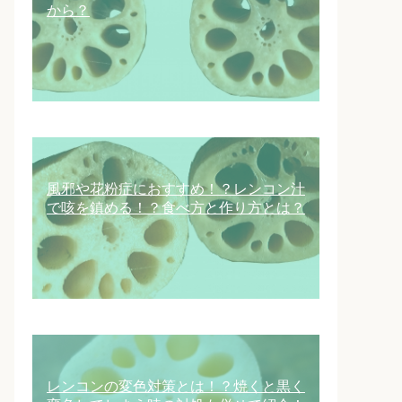
から？
風邪や花粉症におすすめ！？レンコン汁
で咳を鎮める！？食べ方と作り方とは？
レンコンの変色対策とは！？焼くと黒く