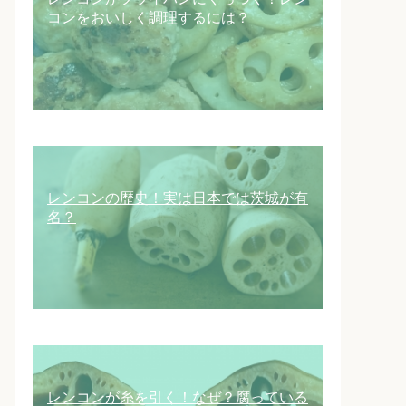
コンをおいしく調理するには？
レンコンの歴史！実は日本では茨城が有
名？
レンコンが糸を引く！なぜ？腐っている