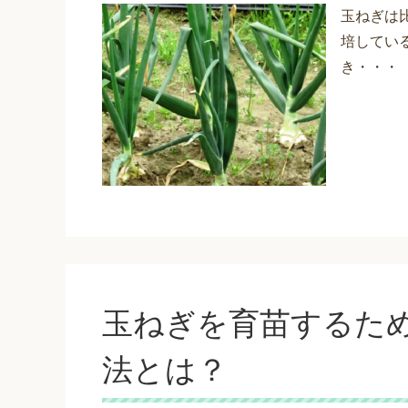
玉ねぎは
培してい
き・・・
玉ねぎを育苗するた
法とは？