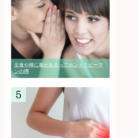
生食や種に毒があるってホント？ピーマ
ンの噂