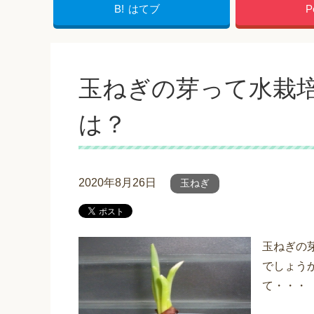
B!
はてブ
P
玉ねぎの芽って水栽
は？
2020年8月26日
玉ねぎ
玉ねぎの
でしょう
て・・・