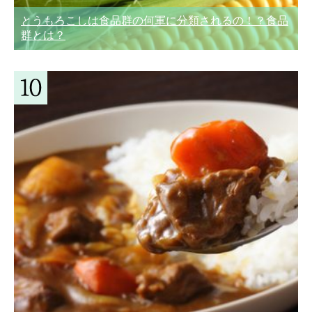
とうもろこしは食品群の何軍に分類されるの！？食品
群とは？