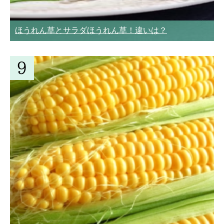
ほうれん草とサラダほうれん草！違いは？