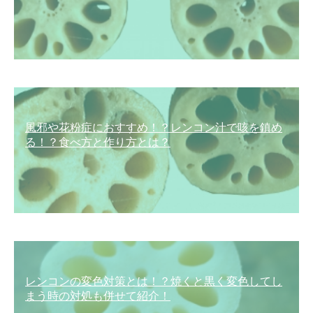
風邪や花粉症におすすめ！？レンコン汁で咳を鎮め
る！？食べ方と作り方とは？
レンコンの変色対策とは！？焼くと黒く変色してし
まう時の対処も併せて紹介！