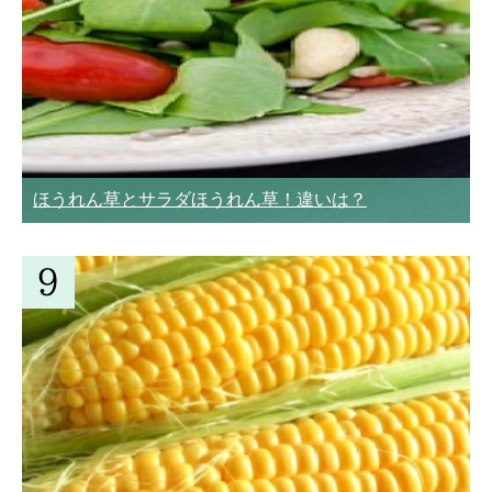
ほうれん草とサラダほうれん草！違いは？