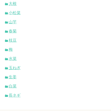
大根
小松菜
山芋
春菊
枝豆
梅
水菜
玉ねぎ
生姜
白菜
長ネギ