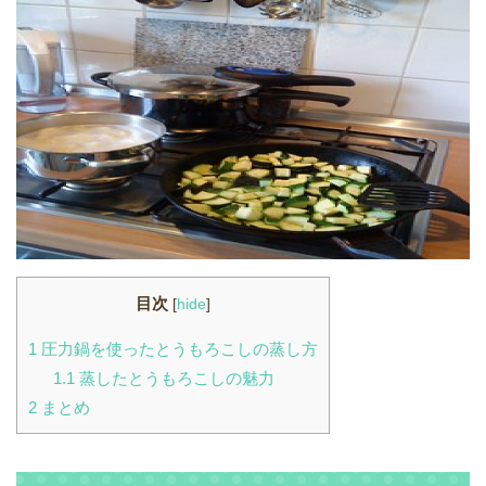
目次
[
hide
]
1
圧力鍋を使ったとうもろこしの蒸し方
1.1
蒸したとうもろこしの魅力
2
まとめ