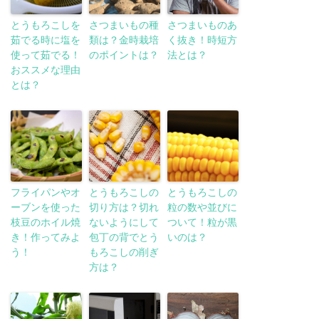
とうもろこしを
さつまいもの種
さつまいものあ
茹でる時に塩を
類は？金時栽培
く抜き！時短方
使って茹でる！
のポイントは？
法とは？
おススメな理由
とは？
フライパンやオ
とうもろこしの
とうもろこしの
ーブンを使った
切り方は？切れ
粒の数や並びに
枝豆のホイル焼
ないようにして
ついて！粒が黒
き！作ってみよ
包丁の背でとう
いのは？
う！
もろこしの削ぎ
方は？