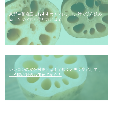
風邪や花粉症におすすめ！？レンコン汁で咳を鎮め
る！？食べ方と作り方とは？
レンコンの変色対策とは！？焼くと黒く変色してし
まう時の対処も併せて紹介！