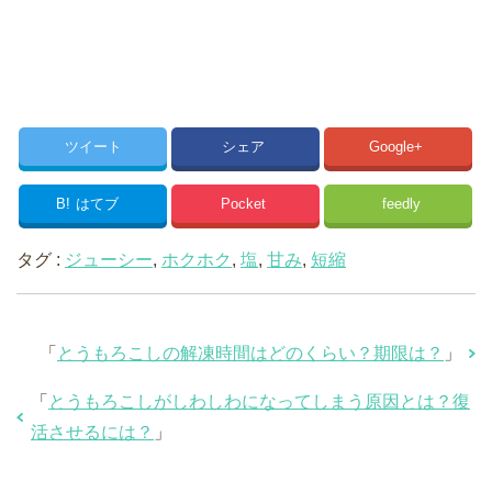
ツイート
シェア
Google+
B!
はてブ
Pocket
feedly
タグ :
ジューシー
,
ホクホク
,
塩
,
甘み
,
短縮
「
とうもろこしの解凍時間はどのくらい？期限は？
」
「
とうもろこしがしわしわになってしまう原因とは？復
活させるには？
」