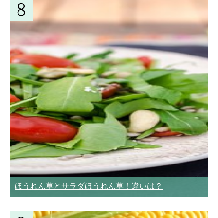
ほうれん草とサラダほうれん草！違いは？