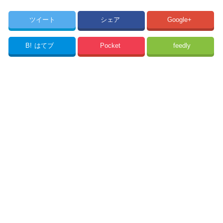
ツイート
シェア
Google+
B!
はてブ
Pocket
feedly