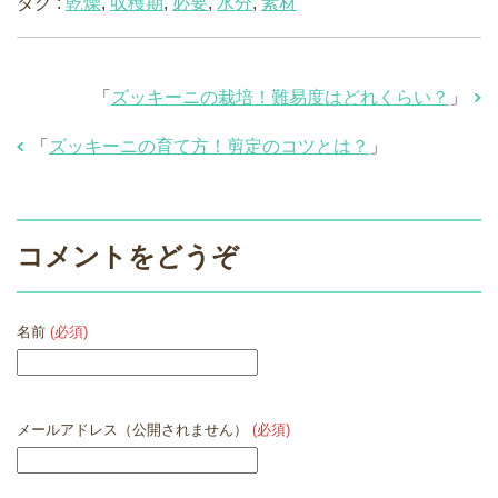
タグ :
乾燥
,
収穫期
,
必要
,
水分
,
素材
「
ズッキーニの栽培！難易度はどれくらい？
」
「
ズッキーニの育て方！剪定のコツとは？
」
コメントをどうぞ
名前
(必須)
メールアドレス（公開されません）
(必須)