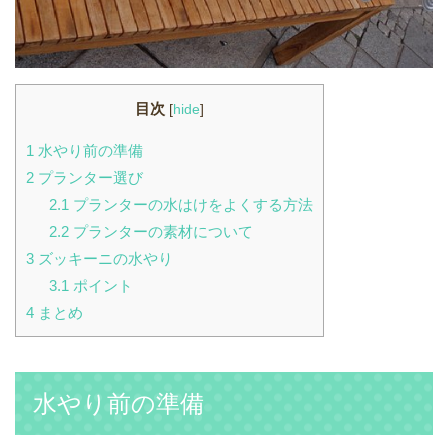
目次
[
hide
]
1
水やり前の準備
2
プランター選び
2.1
プランターの水はけをよくする方法
2.2
プランターの素材について
3
ズッキーニの水やり
3.1
ポイント
4
まとめ
水やり前の準備