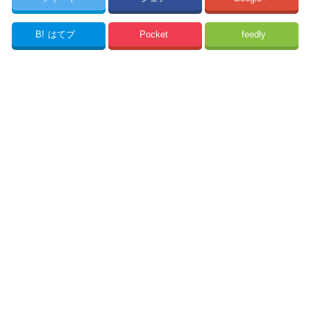
B!
はてブ
Pocket
feedly