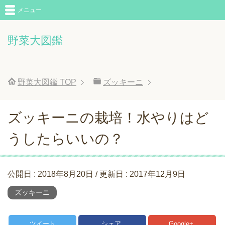
メニュー
野菜大図鑑
野菜大図鑑
TOP
ズッキーニ
ズッキーニの栽培！水やりはど
うしたらいいの？
公開日 :
2018年8月20日
/ 更新日 :
2017年12月9日
ズッキーニ
ツイート
シェア
Google+