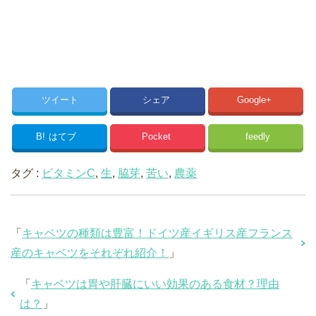
ツイート
シェア
Google+
B!
はてブ
Pocket
feedly
タグ :
ビタミンC
,
生
,
脇芽
,
苦い
,
農薬
「
キャベツの種類は豊富！ドイツ産イギリス産フランス
産のキャベツをそれぞれ紹介！
」
「
キャベツは胃や肝臓にいい効果のある食材？理由
は？
」