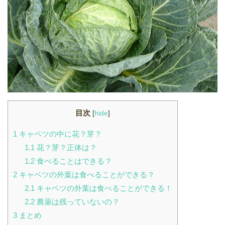
目次
[
hide
]
1
キャベツの中に花？芽？
1.1
花？芽？正体は？
1.2
食べることはできる？
2
キャベツの外葉は食べることができる？
2.1
キャベツの外葉は食べることができる！
2.2
農薬は残っていないの？
3
まとめ