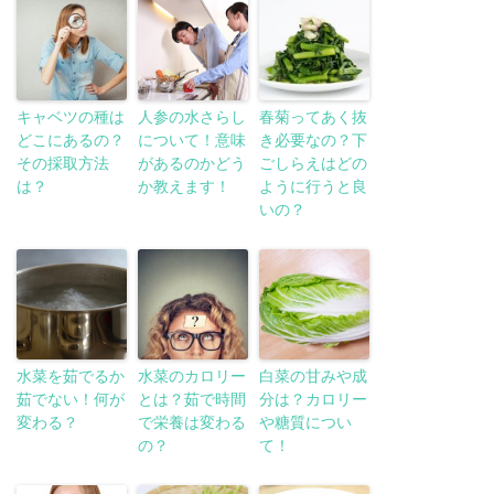
キャベツの種は
人参の水さらし
春菊ってあく抜
どこにあるの？
について！意味
き必要なの？下
その採取方法
があるのかどう
ごしらえはどの
は？
か教えます！
ように行うと良
いの？
水菜を茹でるか
水菜のカロリー
白菜の甘みや成
茹でない！何が
とは？茹で時間
分は？カロリー
変わる？
で栄養は変わる
や糖質につい
の？
て！