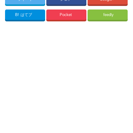
B!
はてブ
Pocket
feedly