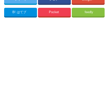
B!
はてブ
Pocket
feedly