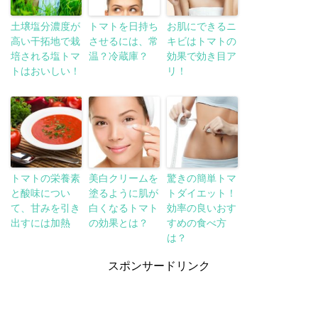
土壌塩分濃度が
トマトを日持ち
お肌にできるニ
高い干拓地で栽
させるには、常
キビはトマトの
培される塩トマ
温？冷蔵庫？
効果で効き目ア
トはおいしい！
リ！
トマトの栄養素
美白クリームを
驚きの簡単トマ
と酸味につい
塗るように肌が
トダイエット！
て、甘みを引き
白くなるトマト
効率の良いおす
出すには加熱
の効果とは？
すめの食べ方
は？
スポンサードリンク