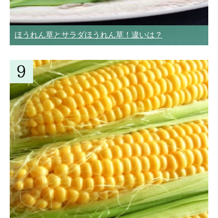
ほうれん草とサラダほうれん草！違いは？