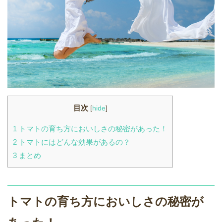
目次
[
hide
]
1
トマトの育ち方においしさの秘密があった！
2
トマトにはどんな効果があるの？
3
まとめ
トマトの育ち方においしさの秘密が