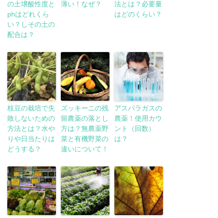
の土壌酸性度と
薄い！なぜ？
法とは？必要量
phはどれくら
はどのくらい？
い？しその土の
配合は？
枝豆の栽培で失
ズッキーニの残
アスパラガスの
敗しないための
留農薬の落とし
農薬！使用カウ
方法とは？水や
方は？無農薬野
ント（回数）
りや日当たりは
菜と有機野菜の
は？
どうする？
違いについて！