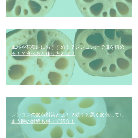
風邪や花粉症におすすめ！？レンコン汁で咳を鎮め
る！？食べ方と作り方とは？
レンコンの変色対策とは！？焼くと黒く変色してし
まう時の対処も併せて紹介！