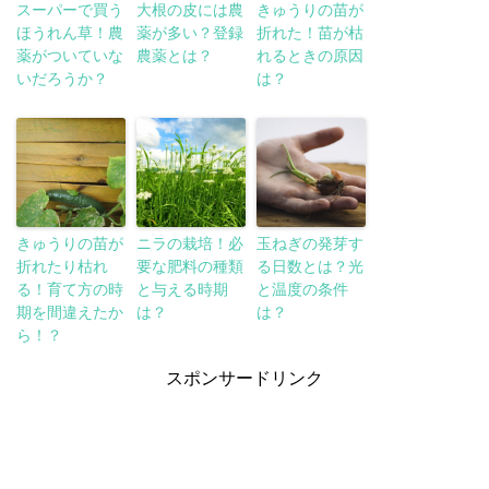
スーパーで買う
大根の皮には農
きゅうりの苗が
ほうれん草！農
薬が多い？登録
折れた！苗が枯
薬がついていな
農薬とは？
れるときの原因
いだろうか？
は？
きゅうりの苗が
ニラの栽培！必
玉ねぎの発芽す
折れたり枯れ
要な肥料の種類
る日数とは？光
る！育て方の時
と与える時期
と温度の条件
期を間違えたか
は？
は？
ら！？
スポンサードリンク