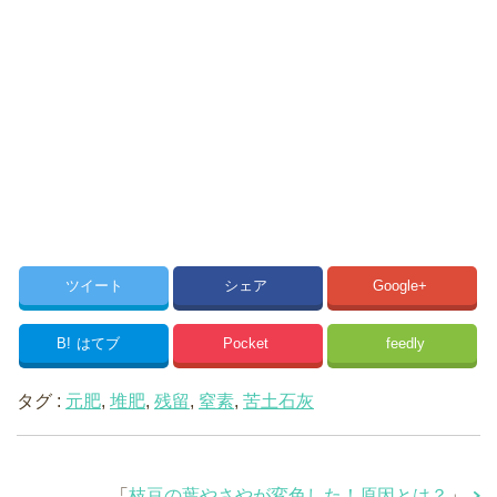
ツイート
シェア
Google+
B!
はてブ
Pocket
feedly
タグ :
元肥
,
堆肥
,
残留
,
窒素
,
苦土石灰
「
枝豆の葉やさやが変色した！原因とは？
」