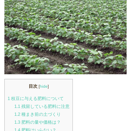
目次
[
hide
]
1
枝豆に与える肥料について
1.1
残留している肥料に注意
1.2
種まき前の土づくり
1.3
肥料の量や価格は？
1.4
肥料はいらない？