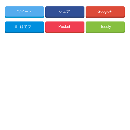
ツイート
シェア
Google+
B!
はてブ
Pocket
feedly