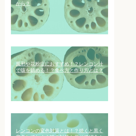
から？
風邪や花粉症におすすめ！？レンコン汁
で咳を鎮める！？食べ方と作り方とは？
レンコンの変色対策とは！？焼くと黒く