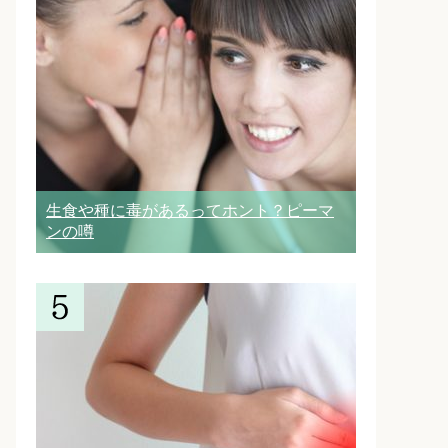
生食や種に毒があるってホント？ピーマ
ンの噂