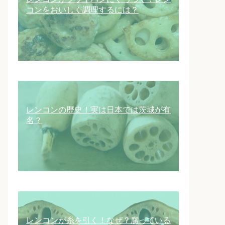
コンをおいしく調理するには？
レンコンの歴史！実は日本では茨城が有
名？
レンコンが糸を引く！なぜ？腐っている