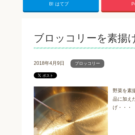
B!
はてブ
P
ブロッコリーを素揚
2018年4月9日
ブロッコリー
野菜を素
品に加え
げ・・・