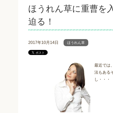
ほうれん草に重曹を
迫る！
2017年10月14日
ほうれん草
最近では
法もある
し・・・