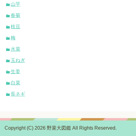
山芋
春菊
枝豆
梅
水菜
玉ねぎ
生姜
白菜
長ネギ
Copyright (C) 2026 野菜大図鑑
All Rights Reserved.