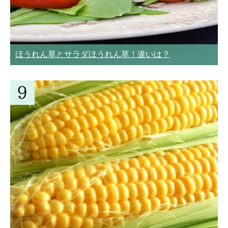
ほうれん草とサラダほうれん草！違いは？