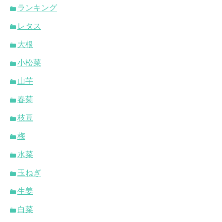
ランキング
レタス
大根
小松菜
山芋
春菊
枝豆
梅
水菜
玉ねぎ
生姜
白菜