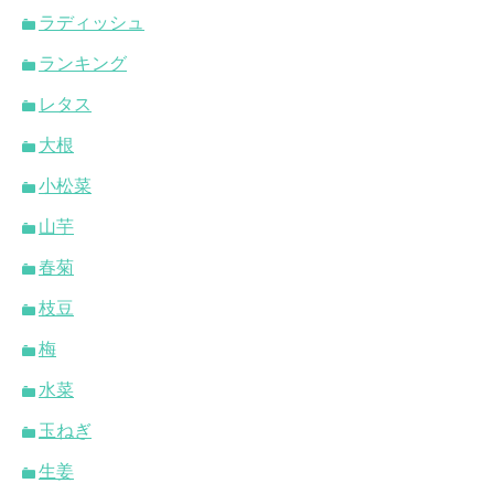
ラディッシュ
ランキング
レタス
大根
小松菜
山芋
春菊
枝豆
梅
水菜
玉ねぎ
生姜