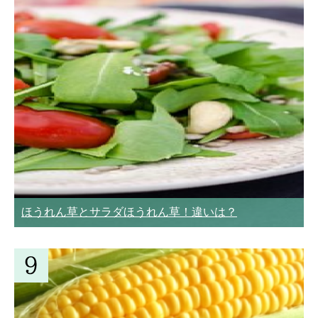
ほうれん草とサラダほうれん草！違いは？