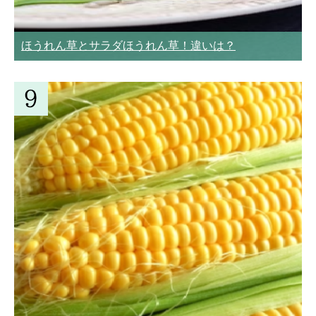
ほうれん草とサラダほうれん草！違いは？