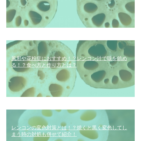
風邪や花粉症におすすめ！？レンコン汁で咳を鎮め
る！？食べ方と作り方とは？
レンコンの変色対策とは！？焼くと黒く変色してし
まう時の対処も併せて紹介！