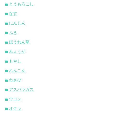
とうもろこし
なす
にんじん
ふき
ほうれん草
みょうが
もやし
れんこん
わさび
アスパラガス
ウコン
オクラ