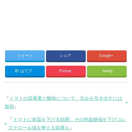
ツイート
シェア
Google+
B!
はてブ
Pocket
feedly
「
トマトの栄養素と酸味について、甘みを引き出すには
加熱
」
「
トマトに体温を下げる効果、その他血糖値を下げコレ
ステロール値を整える効果も
」