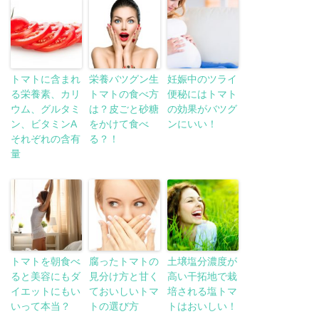
トマトに含まれ
栄養バツグン生
妊娠中のツライ
る栄養素、カリ
トマトの食べ方
便秘にはトマト
ウム、グルタミ
は？皮ごと砂糖
の効果がバツグ
ン、ビタミンA
をかけて食べ
ンにいい！
それぞれの含有
る？！
量
トマトを朝食べ
腐ったトマトの
土壌塩分濃度が
ると美容にもダ
見分け方と甘く
高い干拓地で栽
イエットにもい
ておいしいトマ
培される塩トマ
いって本当？
トの選び方
トはおいしい！