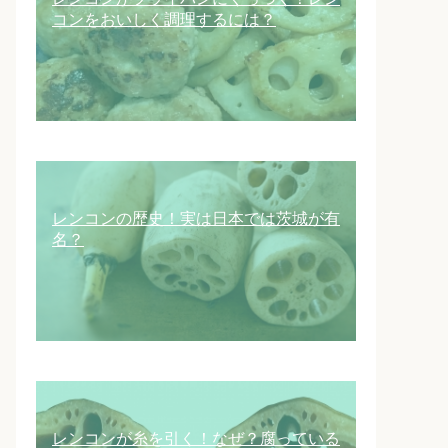
コンをおいしく調理するには？
レンコンの歴史！実は日本では茨城が有
名？
レンコンが糸を引く！なぜ？腐っている