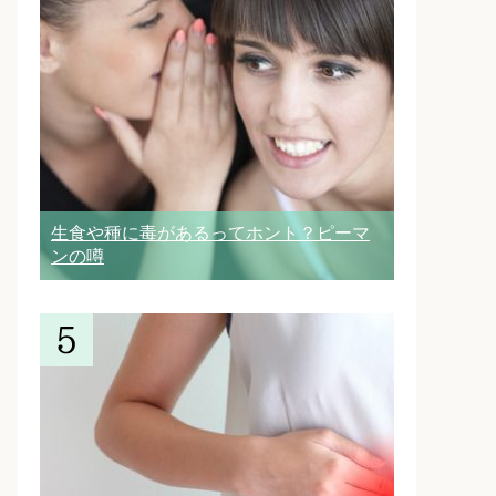
生食や種に毒があるってホント？ピーマ
ンの噂