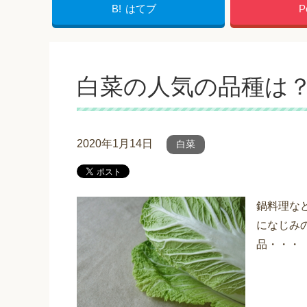
B!
はてブ
P
白菜の人気の品種は
2020年1月14日
白菜
鍋料理な
になじみ
品・・・