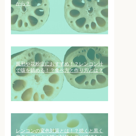
から？
風邪や花粉症におすすめ！？レンコン汁
で咳を鎮める！？食べ方と作り方とは？
レンコンの変色対策とは！？焼くと黒く