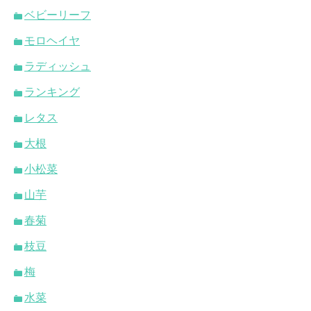
ベビーリーフ
モロヘイヤ
ラディッシュ
ランキング
レタス
大根
小松菜
山芋
春菊
枝豆
梅
水菜