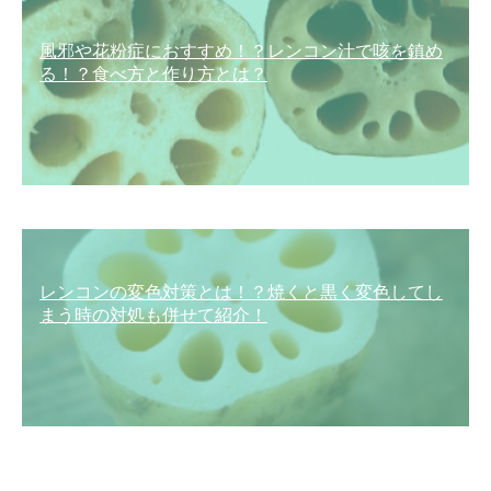
風邪や花粉症におすすめ！？レンコン汁で咳を鎮め
る！？食べ方と作り方とは？
レンコンの変色対策とは！？焼くと黒く変色してし
まう時の対処も併せて紹介！