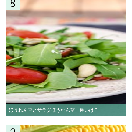
ほうれん草とサラダほうれん草！違いは？