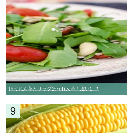
ほうれん草とサラダほうれん草！違いは？