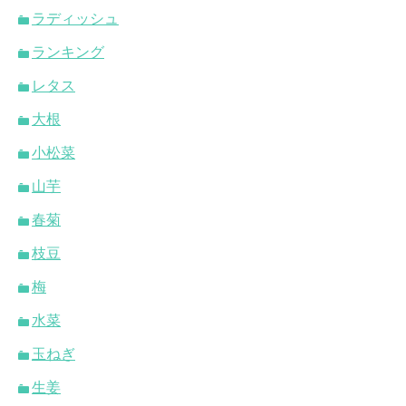
ラディッシュ
ランキング
レタス
大根
小松菜
山芋
春菊
枝豆
梅
水菜
玉ねぎ
生姜