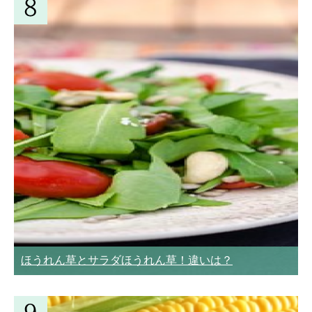
ほうれん草とサラダほうれん草！違いは？