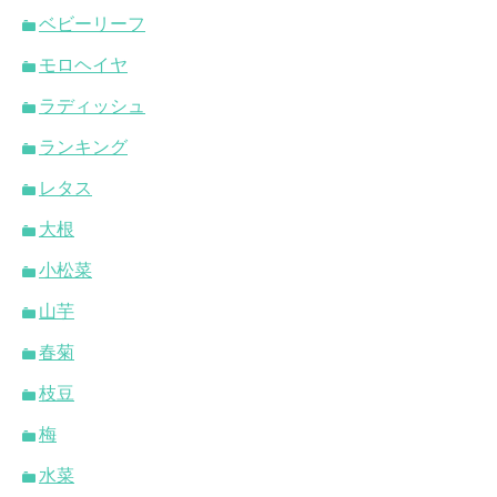
ベビーリーフ
モロヘイヤ
ラディッシュ
ランキング
レタス
大根
小松菜
山芋
春菊
枝豆
梅
水菜