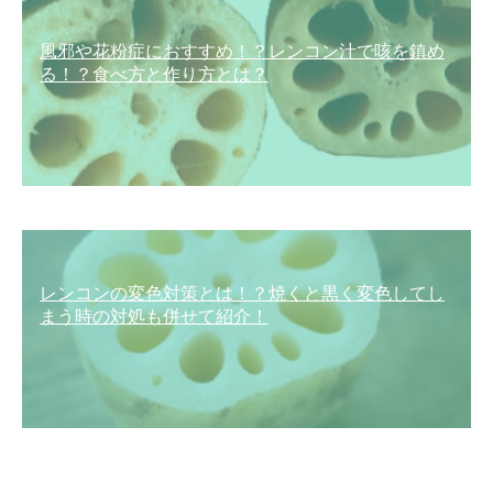
風邪や花粉症におすすめ！？レンコン汁で咳を鎮め
る！？食べ方と作り方とは？
レンコンの変色対策とは！？焼くと黒く変色してし
まう時の対処も併せて紹介！