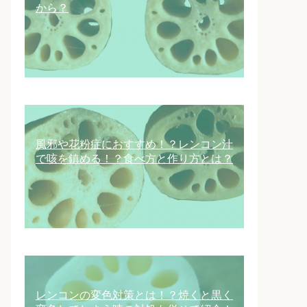
から？
風邪や花粉症におすすめ！？レンコン汁
で咳を鎮める！？食べ方と作り方とは？
レンコンの変色対策とは！？焼くと黒く