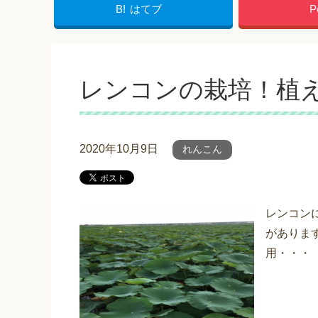
B!
はてブ
P
レンコンの栽培！植
2020年10月9日
れんこん
レンコン
がありま
用・・・