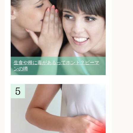
生食や種に毒があるってホント？ピーマ
ンの噂