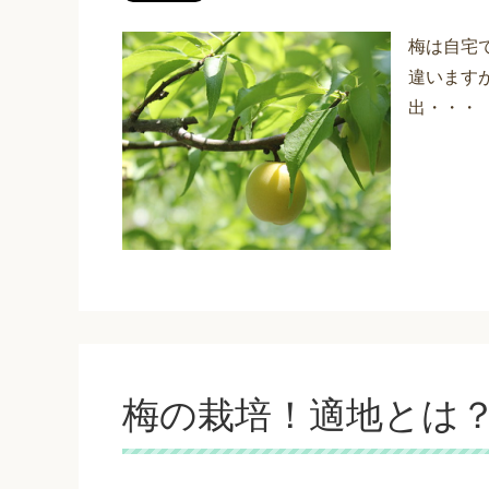
梅は自宅
違います
出・・・
梅の栽培！適地とは