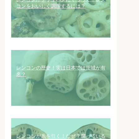
コンをおいしく調理するには？
レンコンの歴史！実は日本では茨城が有
名？
レンコンが糸を引く！なぜ？腐っている