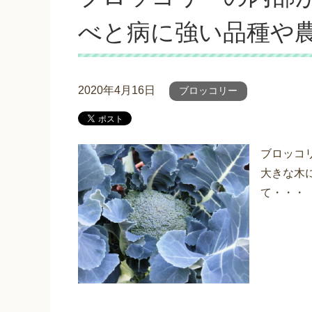
べと病に強い品種や
2020年4月16日
ブロッコリー
ブロッコ
大きな木
て・・・