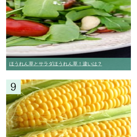
ほうれん草とサラダほうれん草！違いは？