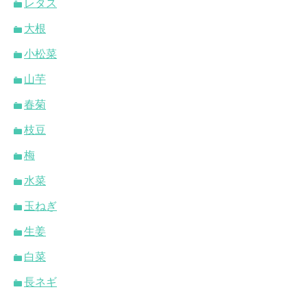
レタス
大根
小松菜
山芋
春菊
枝豆
梅
水菜
玉ねぎ
生姜
白菜
長ネギ