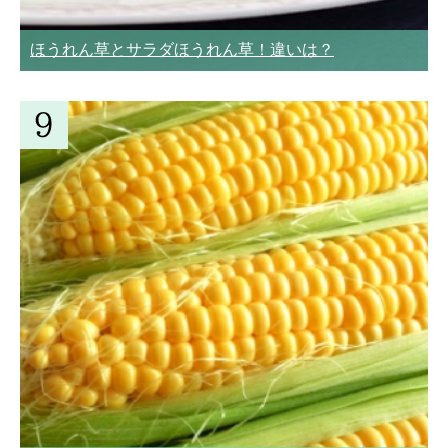
ほうれん草とサラダほうれん草！違いは？