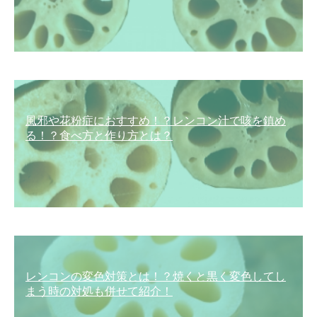
風邪や花粉症におすすめ！？レンコン汁で咳を鎮め
る！？食べ方と作り方とは？
レンコンの変色対策とは！？焼くと黒く変色してし
まう時の対処も併せて紹介！