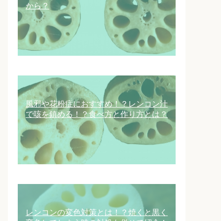
から？
風邪や花粉症におすすめ！？レンコン汁
で咳を鎮める！？食べ方と作り方とは？
レンコンの変色対策とは！？焼くと黒く