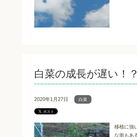
白菜の成長が遅い！
2020年1月27日
白菜
移植に強
な面もあ