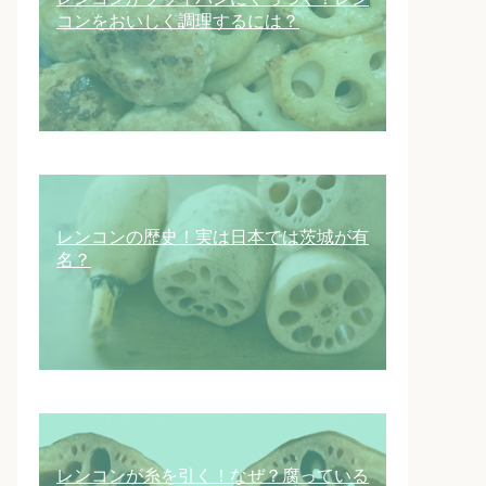
コンをおいしく調理するには？
レンコンの歴史！実は日本では茨城が有
名？
レンコンが糸を引く！なぜ？腐っている