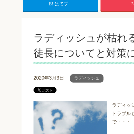
B!
はてブ
P
ラディッシュが枯れ
徒長についてと対策
2020年3月3日
ラディッシュ
ラディッ
トラブル
で・・・