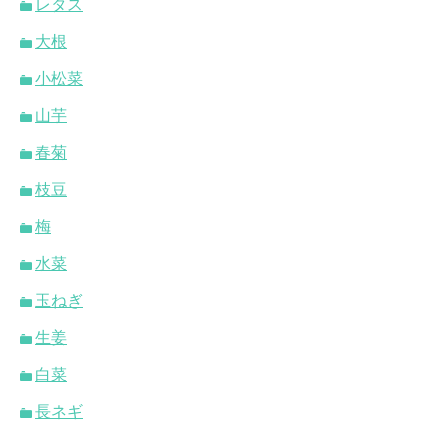
レタス
大根
小松菜
山芋
春菊
枝豆
梅
水菜
玉ねぎ
生姜
白菜
長ネギ