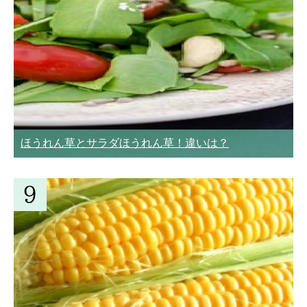
ほうれん草とサラダほうれん草！違いは？