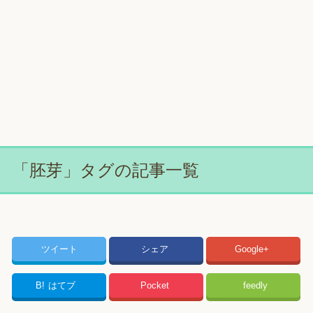
「胚芽」タグの記事一覧
ツイート
シェア
Google+
B!
はてブ
Pocket
feedly