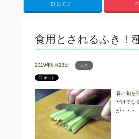
B!
はてブ
P
食用とされるふき！
2019年8月23日
ふき
春に旬を
だけでな
が・・・