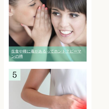
生食や種に毒があるってホント？ピーマ
ンの噂