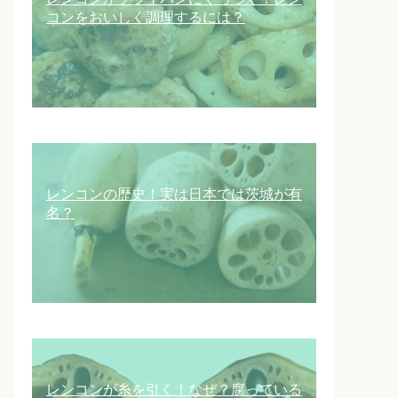
コンをおいしく調理するには？
レンコンの歴史！実は日本では茨城が有
名？
レンコンが糸を引く！なぜ？腐っている