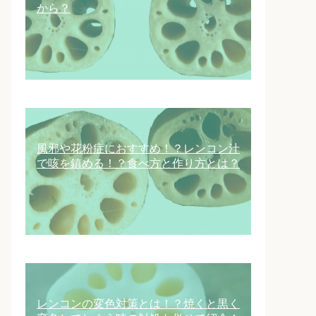
から？
風邪や花粉症におすすめ！？レンコン汁
で咳を鎮める！？食べ方と作り方とは？
レンコンの変色対策とは！？焼くと黒く