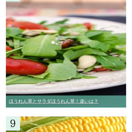
ほうれん草とサラダほうれん草！違いは？