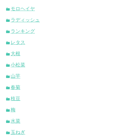
モロヘイヤ
ラディッシュ
ランキング
レタス
大根
小松菜
山芋
春菊
枝豆
梅
水菜
玉ねぎ