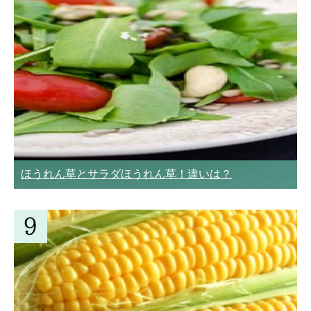
ほうれん草とサラダほうれん草！違いは？