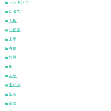
ランキング
レタス
大根
小松菜
山芋
春菊
枝豆
梅
水菜
玉ねぎ
生姜
白菜