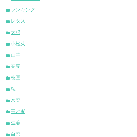
ランキング
レタス
大根
小松菜
山芋
春菊
枝豆
梅
水菜
玉ねぎ
生姜
白菜