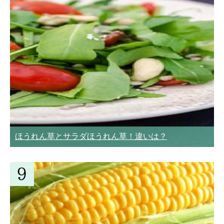
ほうれん草とサラダほうれん草！違いは？