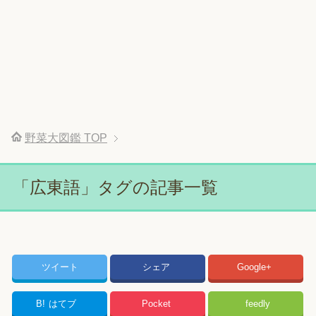
野菜大図鑑
TOP
「広東語」タグの記事一覧
ツイート
シェア
Google+
B!
はてブ
Pocket
feedly