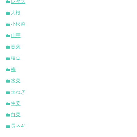
レタス
大根
小松菜
山芋
春菊
枝豆
梅
水菜
玉ねぎ
生姜
白菜
長ネギ