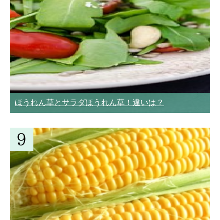
ほうれん草とサラダほうれん草！違いは？