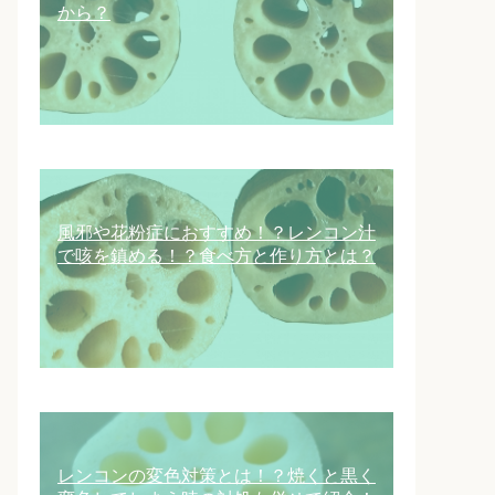
から？
風邪や花粉症におすすめ！？レンコン汁
で咳を鎮める！？食べ方と作り方とは？
レンコンの変色対策とは！？焼くと黒く