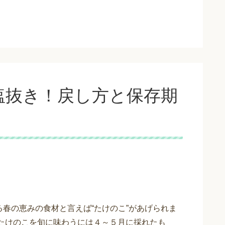
塩抜き！戻し方と保存期
る春の恵みの食材と言えば“たけのこ”があげられま
 たけのこを旬に味わうには４～５月に採れたも