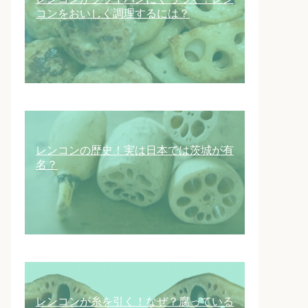
コンをおいしく調理するには？
レンコンの歴史！実は日本では茨城が有
名？
レンコンが糸を引く！なぜ？腐っている