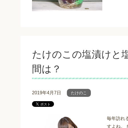
たけのこの塩漬けと
間は？
2019年4月7日
たけのこ
毎年訪れ
すよね。