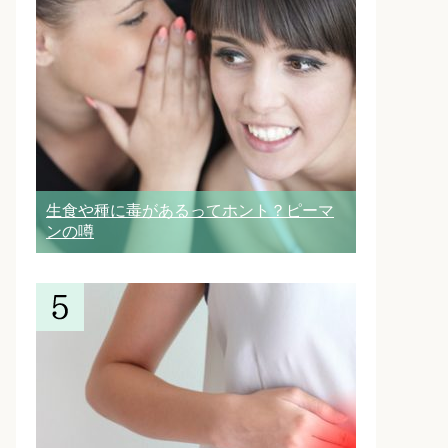
生食や種に毒があるってホント？ピーマ
ンの噂