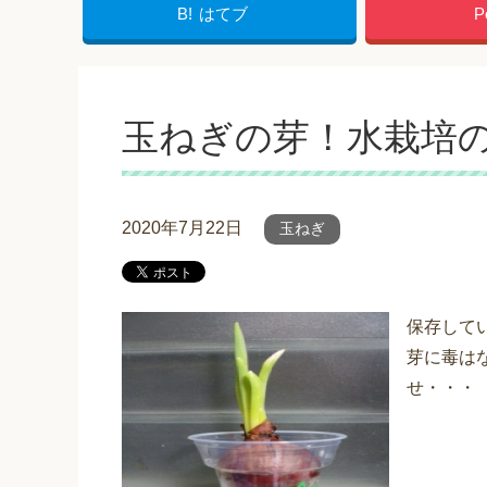
B!
はてブ
P
玉ねぎの芽！水栽培
2020年7月22日
玉ねぎ
保存して
芽に毒は
せ・・・