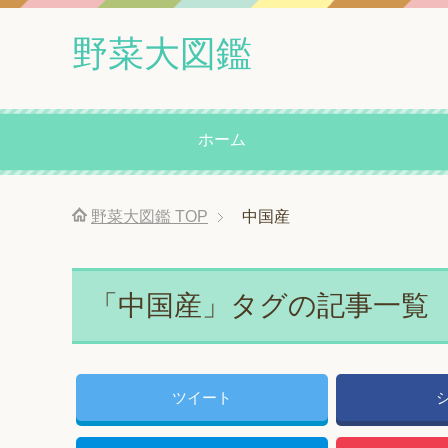
野菜大図鑑
ホーム
野菜大図鑑
TOP
中国産
「中国産」タグの記事一覧
ツイート