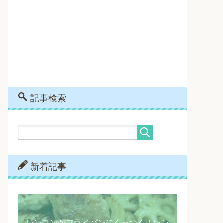
記事検索
新着記事
レンコンがフライパンにくっつく！レン