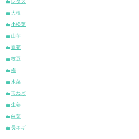
レタス
大根
小松菜
山芋
春菊
枝豆
梅
水菜
玉ねぎ
生姜
白菜
長ネギ