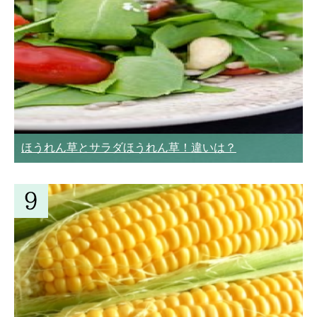
ほうれん草とサラダほうれん草！違いは？