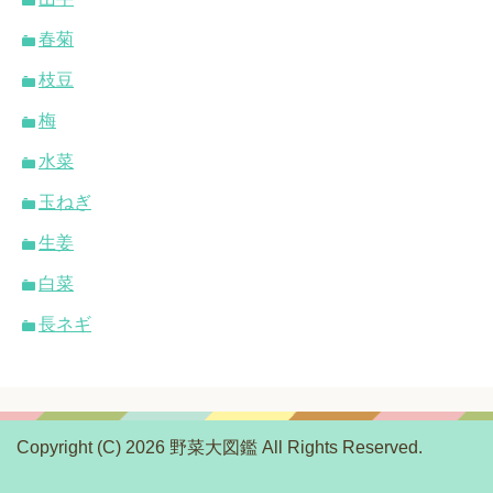
春菊
枝豆
梅
水菜
玉ねぎ
生姜
白菜
長ネギ
Copyright (C) 2026 野菜大図鑑
All Rights Reserved.