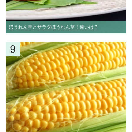
ほうれん草とサラダほうれん草！違いは？