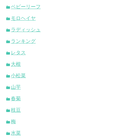
ベビーリーフ
モロヘイヤ
ラディッシュ
ランキング
レタス
大根
小松菜
山芋
春菊
枝豆
梅
水菜