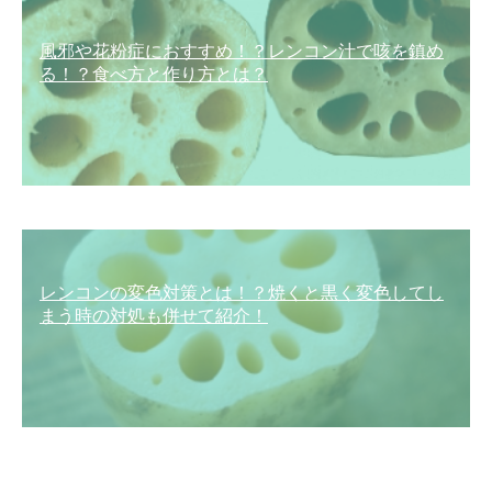
風邪や花粉症におすすめ！？レンコン汁で咳を鎮め
る！？食べ方と作り方とは？
レンコンの変色対策とは！？焼くと黒く変色してし
まう時の対処も併せて紹介！