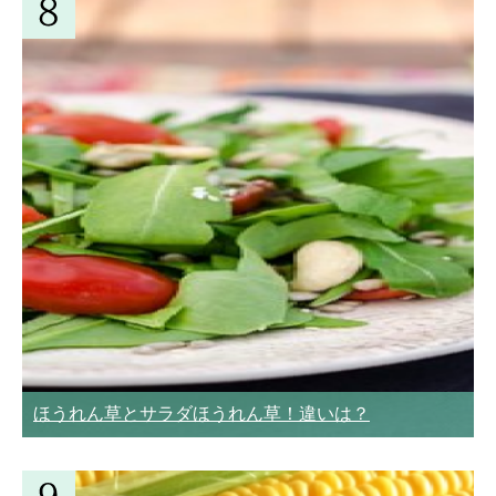
ほうれん草とサラダほうれん草！違いは？