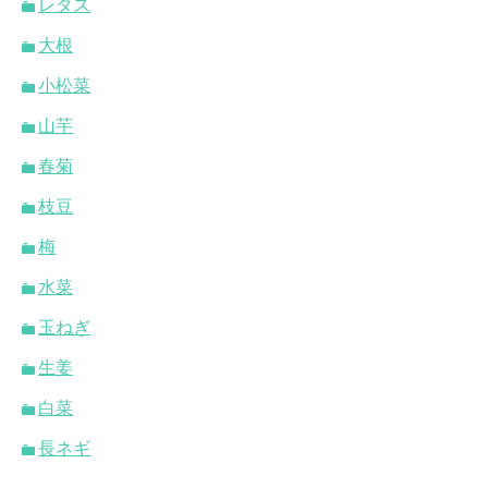
レタス
大根
小松菜
山芋
春菊
枝豆
梅
水菜
玉ねぎ
生姜
白菜
長ネギ