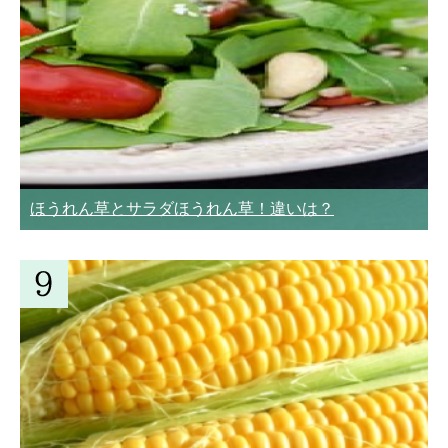
ほうれん草とサラダほうれん草！違いは？